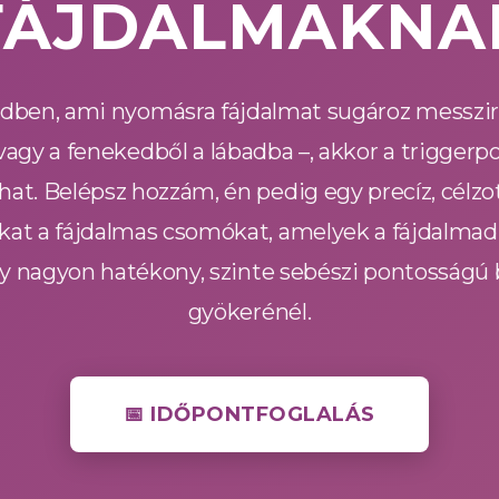
FÁJDALMAKNA
dben, ami nyomásra fájdalmat sugároz messzire 
vagy a fenekedből a lábadba –, akkor a trigger
hat. Belépsz hozzám, én pedig egy precíz, célzo
kat a fájdalmas csomókat, amelyek a fájdalmad i
 egy nagyon hatékony, szinte sebészi pontosságú
gyökerénél.
📅 IDŐPONTFOGLALÁS