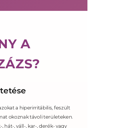
NY A
ZÁZS?
ntetése
kat a hiperirritábilis, feszült
at okoznak távoli területeken.
hát-, váll-, kar-, derék- vagy