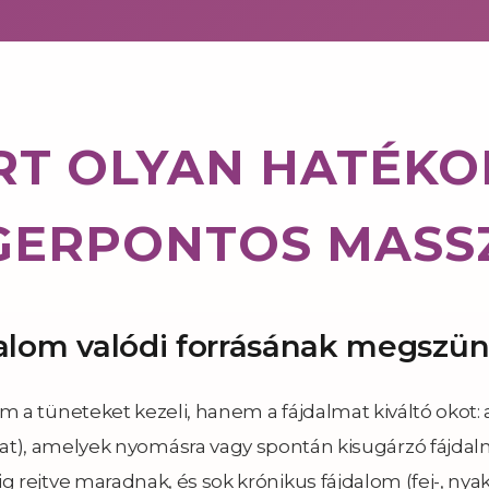
RT OLYAN HATÉKO
GERPONTOS MASS
alom valódi forrásának megszü
 tüneteket kezeli, hanem a fájdalmat kiváltó okot: azo
), amelyek nyomásra vagy spontán kisugárzó fájdalm
rejtve maradnak, és sok krónikus fájdalom (fej-, nyak-, 