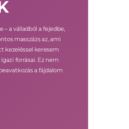
K
– a válladból a fejedbe,
pontos masszázs az, ami
tt kezeléssel keresem
gazi forrásai. Ez nem
 beavatkozás a fájdalom