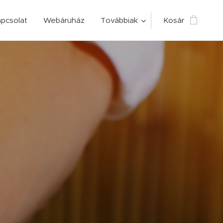
pcsolat
Webáruház
Továbbiak
Kosár