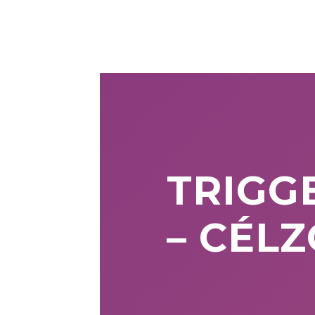
TRIGG
– CÉL