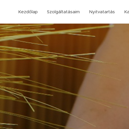
Kezdőlap
Szolgáltatásaim
Nyitvatartás
Ka