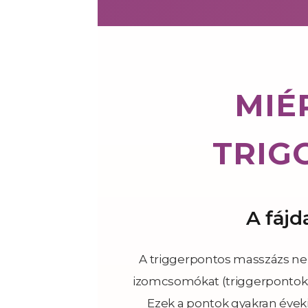
MIÉ
TRIG
A fájd
A triggerpontos masszázs nem a
izomcsomókat (triggerpontokat
Ezek a pontok gyakran évekig 