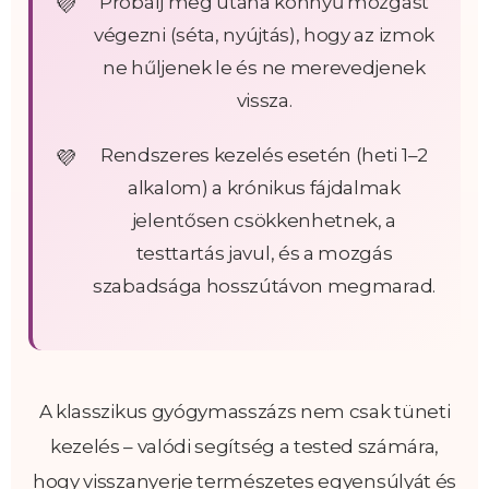
Próbálj meg utána könnyű mozgást
végezni (séta, nyújtás), hogy az izmok
ne hűljenek le és ne merevedjenek
vissza.
Rendszeres kezelés esetén (heti 1–2
alkalom) a krónikus fájdalmak
jelentősen csökkenhetnek, a
testtartás javul, és a mozgás
szabadsága hosszútávon megmarad.
A klasszikus gyógymasszázs nem csak tüneti
kezelés – valódi segítség a tested számára,
hogy visszanyerje természetes egyensúlyát és