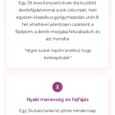
Egy 39 éves könyvelő évek óta küzdött
derékfájdalommal a sok ülés miatt. Heti
egyszeri klasszikus gyógymasszázs után 8
hét elteltével jelentősen csökkent a
fájdalom, a derék mozgása felszabadult, és
azt mondta:
"Végre tudok hajolni anélkül, hogy
belesajduljak."
2
Nyaki merevség és fejfájás
Egy 34 éves tanárnő szinte mindennap