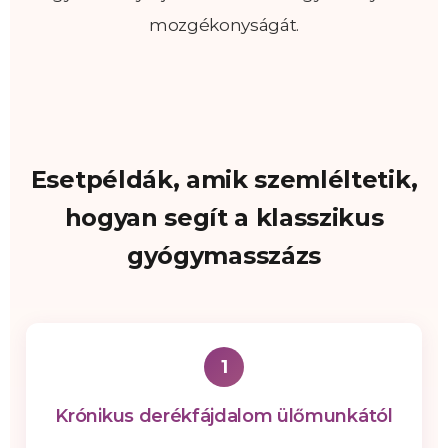
mozgékonyságát.
Esetpéldák, amik szemléltetik,
hogyan segít a klasszikus
gyógymasszázs
1
Krónikus derékfájdalom ülőmunkától