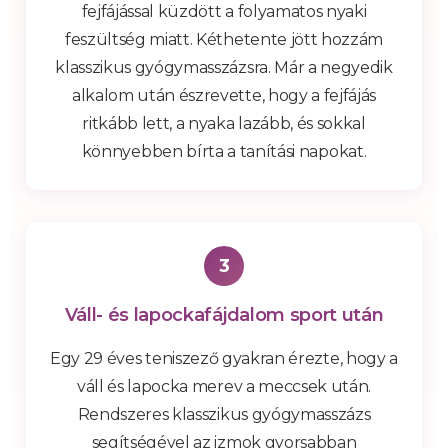
fejfájással küzdött a folyamatos nyaki
feszültség miatt. Kéthetente jött hozzám
klasszikus gyógymasszázsra. Már a negyedik
alkalom után észrevette, hogy a fejfájás
ritkább lett, a nyaka lazább, és sokkal
könnyebben bírta a tanítási napokat.
3
Váll- és lapockafájdalom sport után
Egy 29 éves teniszező gyakran érezte, hogy a
váll és lapocka merev a meccsek után.
Rendszeres klasszikus gyógymasszázs
segítségével az izmok gyorsabban