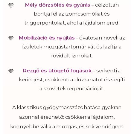
Mély dörzsölés és gyúrás
– célzottan
bontja fel az izomcsomókat és
triggerpontokat, ahol a fájdalom ered.
Mobilizáció és nyújtás
– óvatosan növeli az
ízületek mozgástartományát és lazítja a
rövidült izmokat.
Rezgő és ütögető fogások
– serkenti a
keringést, csökkenti a duzzanatot és segíti
a szövetek regenerációját.
A klasszikus gyógymasszázs hatása gyakran
azonnal érezhető: csökken a fájdalom,
könnyebbé válik a mozgás, és sok vendégem