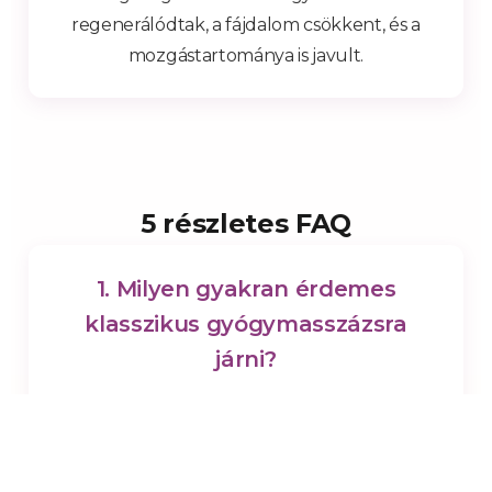
regenerálódtak, a fájdalom csökkent, és a
mozgástartománya is javult.
5 részletes FAQ
1. Milyen gyakran érdemes
klasszikus gyógymasszázsra
járni?
Ha krónikus panaszokkal küzdesz (pl.
hátfájás, nyaki merevség), heti 1–2
alkalom javasolt az első 6–8 hétben, majd