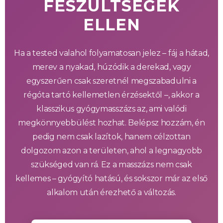
FESZÜLTSÉGEK
ELLEN
Ha a tested valahol folyamatosan jelez – fáj a hátad,
merev a nyakad, húzódik a derekad, vagy
egyszerűen csak szeretnél megszabadulni a
régóta tartó kellemetlen érzésektől –, akkor a
klasszikus gyógymasszázs az, ami valódi
megkönnyebbülést hozhat. Belépsz hozzám, én
pedig nem csak lazítok, hanem célzottan
dolgozom azon a területen, ahol a legnagyobb
szükséged van rá. Ez a masszázs nem csak
kellemes – gyógyító hatású, és sokszor már az első
alkalom után érezhető a változás.