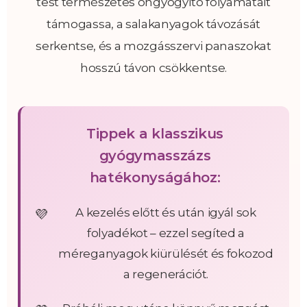
test természetes öngyógyító folyamatait
támogassa, a salakanyagok távozását
serkentse, és a mozgásszervi panaszokat
hosszú távon csökkentse.
Tippek a klasszikus
gyógymasszázs
hatékonyságához:
A kezelés előtt és után igyál sok
folyadékot – ezzel segíted a
méreganyagok kiürülését és fokozod
a regenerációt.