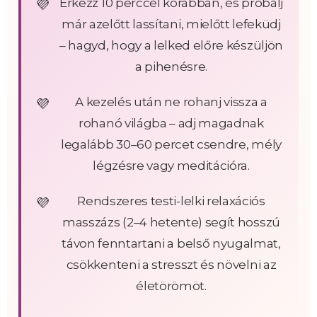
Érkezz 10 perccel korábban, és próbálj
már azelőtt lassítani, mielőtt lefeküdj
– hagyd, hogy a lelked előre készüljön
a pihenésre.
A kezelés után ne rohanj vissza a
rohanó világba – adj magadnak
legalább 30–60 percet csendre, mély
légzésre vagy meditációra.
Rendszeres testi-lelki relaxációs
masszázs (2–4 hetente) segít hosszú
távon fenntartani a belső nyugalmat,
csökkenteni a stresszt és növelni az
életörömöt.