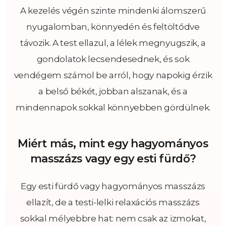
A kezelés végén szinte mindenki álomszerű
nyugalomban, könnyedén és feltöltődve
távozik. A test ellazul, a lélek megnyugszik, a
gondolatok lecsendesednek, és sok
vendégem számol be arról, hogy napokig érzik
a belső békét, jobban alszanak, és a
mindennapok sokkal könnyebben gördülnek.
Miért más, mint egy hagyományos
masszázs vagy egy esti fürdő?
Egy esti fürdő vagy hagyományos masszázs
ellazít, de a testi-lelki relaxációs masszázs
sokkal mélyebbre hat: nem csak az izmokat,