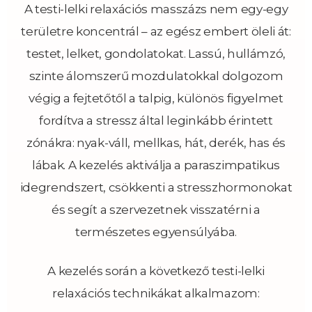
A testi-lelki relaxációs masszázs nem egy-egy
területre koncentrál – az egész embert öleli át:
testet, lelket, gondolatokat. Lassú, hullámzó,
szinte álomszerű mozdulatokkal dolgozom
végig a fejtetőtől a talpig, különös figyelmet
fordítva a stressz által leginkább érintett
zónákra: nyak-váll, mellkas, hát, derék, has és
lábak. A kezelés aktiválja a paraszimpatikus
idegrendszert, csökkenti a stresszhormonokat
és segít a szervezetnek visszatérni a
természetes egyensúlyába.
A kezelés során a következő testi-lelki
relaxációs technikákat alkalmazom: