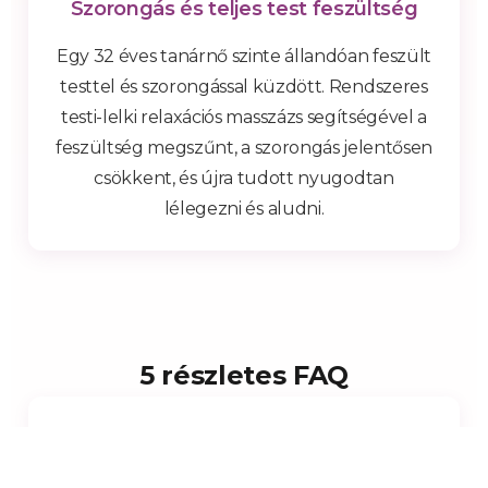
Szorongás és teljes test feszültség
Egy 32 éves tanárnő szinte állandóan feszült
testtel és szorongással küzdött. Rendszeres
testi-lelki relaxációs masszázs segítségével a
feszültség megszűnt, a szorongás jelentősen
csökkent, és újra tudott nyugodtan
lélegezni és aludni.
5 részletes FAQ
1. Milyen gyakran érdemes testi-
lelki relaxációs masszázsra járni?