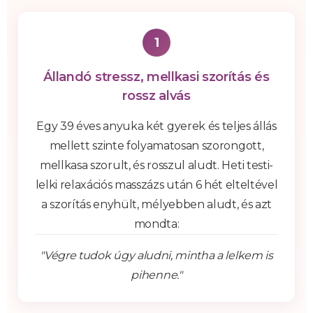
1
Állandó stressz, mellkasi szorítás és
rossz alvás
Egy 39 éves anyuka két gyerek és teljes állás
mellett szinte folyamatosan szorongott,
mellkasa szorult, és rosszul aludt. Heti testi-
lelki relaxációs masszázs után 6 hét elteltével
a szorítás enyhült, mélyebben aludt, és azt
mondta:
"Végre tudok úgy aludni, mintha a lelkem is
pihenne."