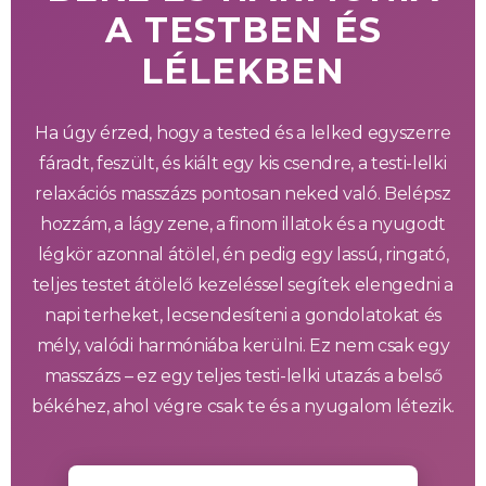
A TESTBEN ÉS
LÉLEKBEN
Ha úgy érzed, hogy a tested és a lelked egyszerre
fáradt, feszült, és kiált egy kis csendre, a testi-lelki
relaxációs masszázs pontosan neked való. Belépsz
hozzám, a lágy zene, a finom illatok és a nyugodt
légkör azonnal átölel, én pedig egy lassú, ringató,
teljes testet átölelő kezeléssel segítek elengedni a
napi terheket, lecsendesíteni a gondolatokat és
mély, valódi harmóniába kerülni. Ez nem csak egy
masszázs – ez egy teljes testi-lelki utazás a belső
békéhez, ahol végre csak te és a nyugalom létezik.