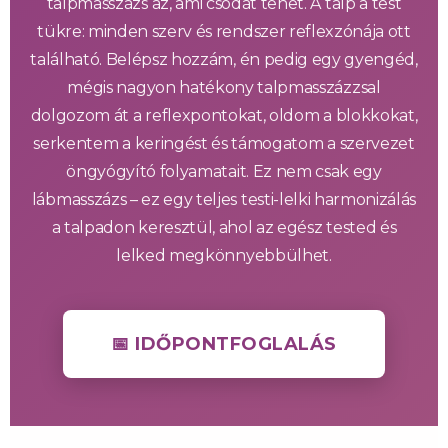
talpmasszázs az, ami csodát tehet. A talp a test
tükre: minden szerv és rendszer reflexzónája ott
található. Belépsz hozzám, én pedig egy gyengéd,
mégis nagyon hatékony talpmasszázzsal
dolgozom át a reflexpontokat, oldom a blokkokat,
serkentem a keringést és támogatom a szervezet
öngyógyító folyamatait. Ez nem csak egy
lábmasszázs – ez egy teljes testi-lelki harmonizálás
a talpadon keresztül, ahol az egész tested és
lelked megkönnyebbülhet.
📅 IDŐPONTFOGLALÁS