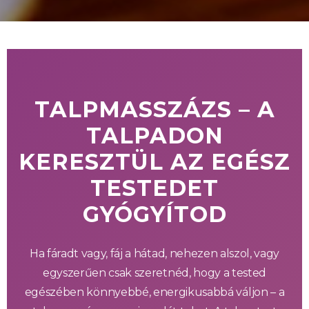
TALPMASSZÁZS – A
TALPADON
KERESZTÜL AZ EGÉSZ
TESTEDET
GYÓGYÍTOD
Ha fáradt vagy, fáj a hátad, nehezen alszol, vagy
egyszerűen csak szeretnéd, hogy a tested
egészében könnyebbé, energikusabbá váljon – a