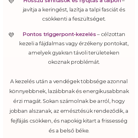
Hosszú simítások és nyújtás a talpon
–
javítja a keringést, lazítja a talpi fasciát és
csökkenti a feszültséget.
Pontos triggerpont-kezelés
– célzottan
kezeli a fájdalmas vagy érzékeny pontokat,
amelyek gyakran távoli területeken
okoznak problémát.
A kezelés után a vendégek többsége azonnal
könnyebbnek, lazábbnak és energikusabbnak
érzi magát. Sokan számolnak be arról, hogy
jobban alszanak, az emésztésük rendeződik, a
fejfájás csökken, és napokig kitart a frissesség
és a belső béke.