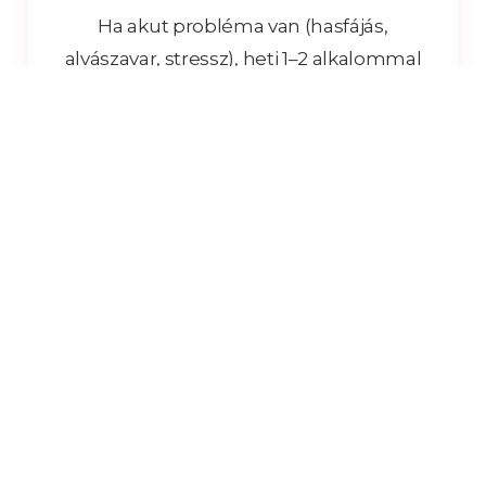
Ha akut probléma van (hasfájás,
alvászavar, stressz), heti 1–2 alkalommal
érdemes kezdeni. Fenntartó kezelésként
2–4 hetente is elegendő, hogy az
egyensúly és a jó közérzet megmaradjon.
Egy-egy kezelés is jelentős javulást
hozhat.
2. Fájdalmas a talpmasszázs?
Lehet enyhén érzékeny néhány ponton
(különösen, ha blokk van), de nem lehet
elviselhetetlen. A nyomást mindig a te
határaidhoz igazítom – a cél a