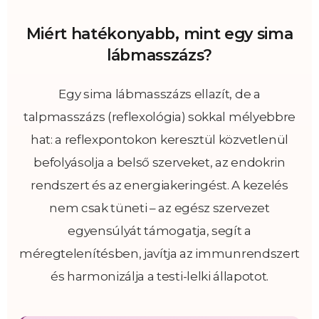
Miért hatékonyabb, mint egy sima
lábmasszázs?
Egy sima lábmasszázs ellazít, de a
talpmasszázs (reflexológia) sokkal mélyebbre
hat: a reflexpontokon keresztül közvetlenül
befolyásolja a belső szerveket, az endokrin
rendszert és az energiakeringést. A kezelés
nem csak tüneti – az egész szervezet
egyensúlyát támogatja, segít a
méregtelenítésben, javítja az immunrendszert
és harmonizálja a testi-lelki állapotot.