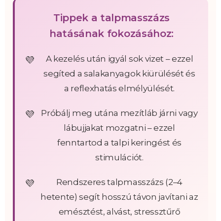
Tippek a talpmasszázs
hatásának fokozásához:
A kezelés után igyál sok vizet – ezzel
segíted a salakanyagok kiürülését és
a reflexhatás elmélyülését.
Próbálj meg utána mezítláb járni vagy
lábujjakat mozgatni – ezzel
fenntartod a talpi keringést és
stimulációt.
Rendszeres talpmasszázs (2–4
hetente) segít hosszú távon javítani az
emésztést, alvást, stressztűrő