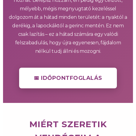
hozhat. Belépsz hozzám, én pedig egy célzott,
mélyebb, mégis megnyugtató kezeléssel
dolgozom át a hátad minden területét: a nyaktól a
derékig, a lapockáktól a gerinc mentén. Ez nem
csak lazítás – ez a hátad számára egy valódi
felszabadulás, hogy újra egyenesen, fájdalom
nélkül tudj állni és mozogni.
📅 IDŐPONTFOGLALÁS
MIÉRT SZERETIK