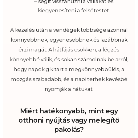
– segít visszahúzni a vállakat és
kiegyenesíteni a felsőtestet.
A kezelés után a vendégek többsége azonnal
könnyebbnek, egyenesebbnek és lazábbnak
érzi magát. A hátfájás csökken, a légzés
könnyebbé válik, és sokan számolnak be arról,
hogy napokig kitart a megkönnyebbülés, a
mozgás szabadabb, és a napi terhek kevésbé
nyomják a hátukat.
Miért hatékonyabb, mint egy
otthoni nyújtás vagy melegítő
pakolás?