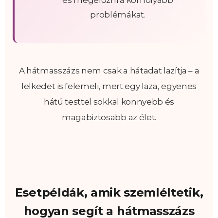
és megelőzni a komolyabb
problémákat.
A hátmasszázs nem csak a hátadat lazítja – a
lelkedet is felemeli, mert egy laza, egyenes
hátú testtel sokkal könnyebb és
magabiztosabb az élet.
Esetpéldák, amik szemléltetik,
hogyan segít a hátmasszázs