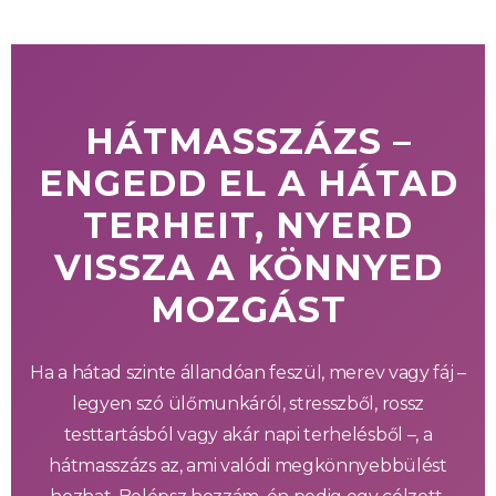
HÁTMASSZÁZS –
ENGEDD EL A HÁTAD
TERHEIT, NYERD
VISSZA A KÖNNYED
MOZGÁST
Ha a hátad szinte állandóan feszül, merev vagy fáj –
legyen szó ülőmunkáról, stresszből, rossz
testtartásból vagy akár napi terhelésből –, a
hátmasszázs az, ami valódi megkönnyebbülést