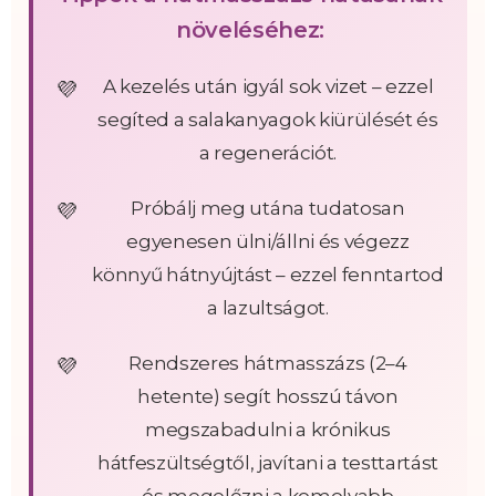
növeléséhez:
A kezelés után igyál sok vizet – ezzel
segíted a salakanyagok kiürülését és
a regenerációt.
Próbálj meg utána tudatosan
egyenesen ülni/állni és végezz
könnyű hátnyújtást – ezzel fenntartod
a lazultságot.
Rendszeres hátmasszázs (2–4
hetente) segít hosszú távon
megszabadulni a krónikus
hátfeszültségtől, javítani a testtartást