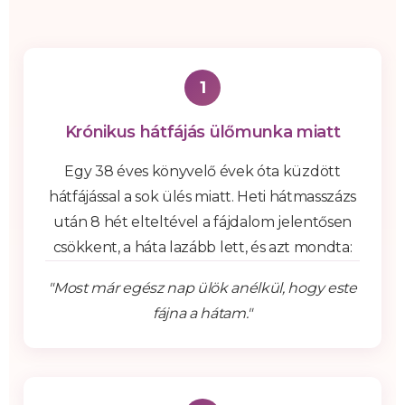
1
Krónikus hátfájás ülőmunka miatt
Egy 38 éves könyvelő évek óta küzdött
hátfájással a sok ülés miatt. Heti hátmasszázs
után 8 hét elteltével a fájdalom jelentősen
csökkent, a háta lazább lett, és azt mondta:
"Most már egész nap ülök anélkül, hogy este
fájna a hátam."