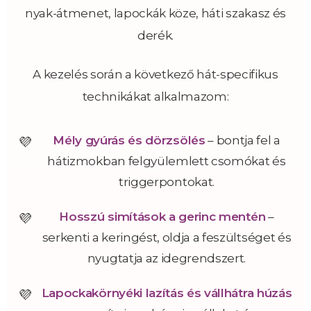
nyak-átmenet, lapockák köze, háti szakasz és
derék.
A kezelés során a következő hát-specifikus
technikákat alkalmazom:
Mély gyúrás és dörzsölés
– bontja fel a
hátizmokban felgyülemlett csomókat és
triggerpontokat.
Hosszú simítások a gerinc mentén
–
serkenti a keringést, oldja a feszültséget és
nyugtatja az idegrendszert.
Lapockakörnyéki lazítás és vállhátra húzás