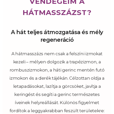
VENDÉGEIM A
HÁTMASSZÁZST?
A hát teljes átmozgatása és mély
regeneráció
A hátmasszázs nem csak a felszíni izmokat
kezeli – mélyen dolgozik a trapézizmon, a
rombuszizmokon, a háti gerinc mentén futó
izmokon és a derék tájékán. Célzottan oldja a
letapadásokat, lazítja a görcsöket, javítja a
keringést és segíti a gerinc természetes
íveinek helyreállását. Különös figyelmet
fordítok a leggyakrabban feszült területekre: