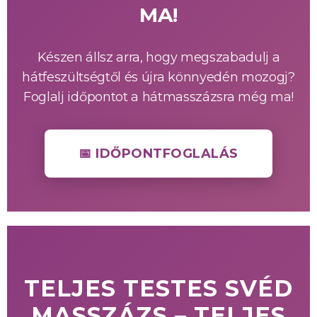
MA!
Készen állsz arra, hogy megszabadulj a
hátfeszültségtől és újra könnyedén mozogj?
Foglalj időpontot a hátmasszázsra még ma!
📅 IDŐPONTFOGLALÁS
TELJES TESTES SVÉD
MASSZÁZS – TELJES