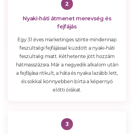
2
Nyaki-háti átmenet merevség és
fejfájás
Egy 31 éves marketinges szinte mindennap
feszültségi fejfájással küzdött a nyaki-háti
feszültség miatt. Kéthetente jött hozzám
hátmasszázsra. Már a negyedik alkalom után
a fejfájása ritkult, a háta és nyaka lazább lett,
és sokkal könnyebben bírta a képernyő
előtti órákat.
3