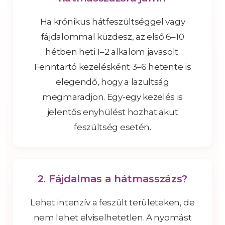
Ha krónikus hátfeszültséggel vagy
fájdalommal küzdesz, az első 6–10
hétben heti 1–2 alkalom javasolt.
Fenntartó kezelésként 3–6 hetente is
elegendő, hogy a lazultság
megmaradjon. Egy-egy kezelés is
jelentős enyhülést hozhat akut
feszültség esetén.
2. Fájdalmas a hátmasszázs?
Lehet intenzív a feszült területeken, de
nem lehet elviselhetetlen. A nyomást